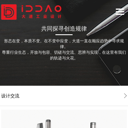
共同探寻创造规律
HOME
形态在变，本质不变。在不变中应变，大道一直在顺应趋势中寻求规
首页
INDUSTRIAL DESIGN
律。
尊重行业生态，开放与包容、切磋与交流、思辨与实现，在这里有我们
的轨迹与火花。
工业设计
BRAND DESIGN
品牌设计
SERVICE
大道服务
NEWS
设计交流
新闻资讯
ABOUT
关于大道
COOPERATION